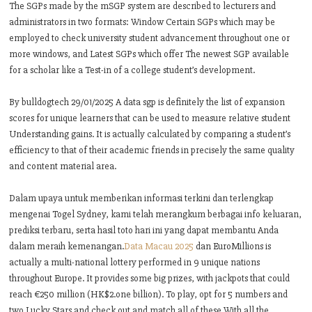
The SGPs made by the mSGP system are described to lecturers and
administrators in two formats: Window Certain SGPs which may be
employed to check university student advancement throughout one or
more windows, and Latest SGPs which offer The newest SGP available
for a scholar like a Test-in of a college student’s development.
By bulldogtech 29/01/2025 A data sgp is definitely the list of expansion
scores for unique learners that can be used to measure relative student
Understanding gains. It is actually calculated by comparing a student’s
efficiency to that of their academic friends in precisely the same quality
and content material area.
Dalam upaya untuk memberikan informasi terkini dan terlengkap
mengenai Togel Sydney, kami telah merangkum berbagai info keluaran,
prediksi terbaru, serta hasil toto hari ini yang dapat membantu Anda
dalam meraih kemenangan.
Data Macau 2025
dan EuroMillions is
actually a multi-national lottery performed in 9 unique nations
throughout Europe. It provides some big prizes, with jackpots that could
reach €250 million (HK$2.one billion). To play, opt for 5 numbers and
two Lucky Stars and check out and match all of these With all the