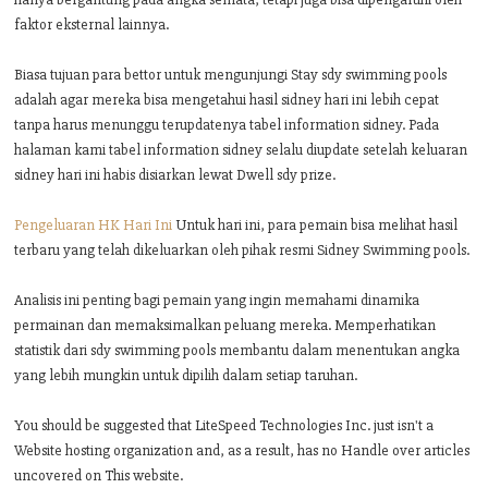
faktor eksternal lainnya.
Biasa tujuan para bettor untuk mengunjungi Stay sdy swimming pools
adalah agar mereka bisa mengetahui hasil sidney hari ini lebih cepat
tanpa harus menunggu terupdatenya tabel information sidney. Pada
halaman kami tabel information sidney selalu diupdate setelah keluaran
sidney hari ini habis disiarkan lewat Dwell sdy prize.
Pengeluaran HK Hari Ini
Untuk hari ini, para pemain bisa melihat hasil
terbaru yang telah dikeluarkan oleh pihak resmi Sidney Swimming pools.
Analisis ini penting bagi pemain yang ingin memahami dinamika
permainan dan memaksimalkan peluang mereka. Memperhatikan
statistik dari sdy swimming pools membantu dalam menentukan angka
yang lebih mungkin untuk dipilih dalam setiap taruhan.
You should be suggested that LiteSpeed Technologies Inc. just isn't a
Website hosting organization and, as a result, has no Handle over articles
uncovered on This website.