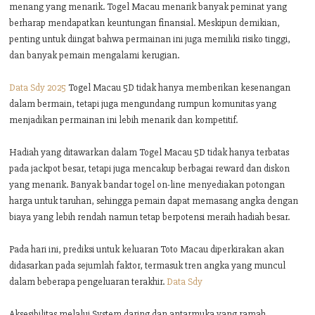
menang yang menarik. Togel Macau menarik banyak peminat yang
berharap mendapatkan keuntungan finansial. Meskipun demikian,
penting untuk diingat bahwa permainan ini juga memiliki risiko tinggi,
dan banyak pemain mengalami kerugian.
Data Sdy 2025
Togel Macau 5D tidak hanya memberikan kesenangan
dalam bermain, tetapi juga mengundang rumpun komunitas yang
menjadikan permainan ini lebih menarik dan kompetitif.
Hadiah yang ditawarkan dalam Togel Macau 5D tidak hanya terbatas
pada jackpot besar, tetapi juga mencakup berbagai reward dan diskon
yang menarik. Banyak bandar togel on-line menyediakan potongan
harga untuk taruhan, sehingga pemain dapat memasang angka dengan
biaya yang lebih rendah namun tetap berpotensi meraih hadiah besar.
Pada hari ini, prediksi untuk keluaran Toto Macau diperkirakan akan
didasarkan pada sejumlah faktor, termasuk tren angka yang muncul
dalam beberapa pengeluaran terakhir.
Data Sdy
Aksesibilitas melalui System daring dan antarmuka yang ramah