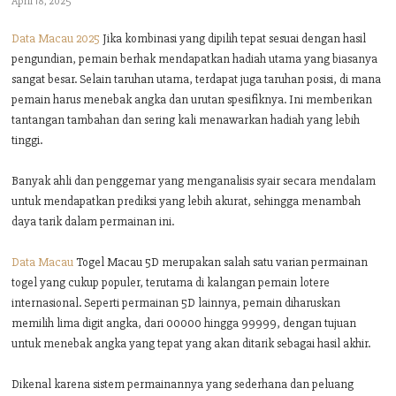
April 18, 2025
Data Macau 2025
Jika kombinasi yang dipilih tepat sesuai dengan hasil
pengundian, pemain berhak mendapatkan hadiah utama yang biasanya
sangat besar. Selain taruhan utama, terdapat juga taruhan posisi, di mana
pemain harus menebak angka dan urutan spesifiknya. Ini memberikan
tantangan tambahan dan sering kali menawarkan hadiah yang lebih
tinggi.
Banyak ahli dan penggemar yang menganalisis syair secara mendalam
untuk mendapatkan prediksi yang lebih akurat, sehingga menambah
daya tarik dalam permainan ini.
Data Macau
Togel Macau 5D merupakan salah satu varian permainan
togel yang cukup populer, terutama di kalangan pemain lotere
internasional. Seperti permainan 5D lainnya, pemain diharuskan
memilih lima digit angka, dari 00000 hingga 99999, dengan tujuan
untuk menebak angka yang tepat yang akan ditarik sebagai hasil akhir.
Dikenal karena sistem permainannya yang sederhana dan peluang