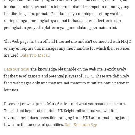
taruhan kembar, permainan ini memberikan kesempatan menang yang
fleksibel bagi para pemain. Popularitasnya meningkat seiring waktu,
seiring dengan meningkatnya minat terhadap lotere electronic dan
peningkatan penyedia platform yang mendukung permainan ini.
This Web page isn't an official Internet site and isn't connected with HKJC
or any enterprise that manages any merchandise for which their services
are used.
Data Toto Macau
Data SGP 2025
The knowledge obtainable on the web site is exclusively
for the use of gamers and potential players of HKJC. These are definitely
facts web pages only and they are not meant to stimulate participation in
lotteries.
Discover just what prizes Mark 6 offers and what you should do to earn.
The jackpot begins at a certain HK£eight million and you will find
several other prizes accessible, ranging from HK$40 for matching just a
few from the successful quantities.
Data Keluaran Sgp