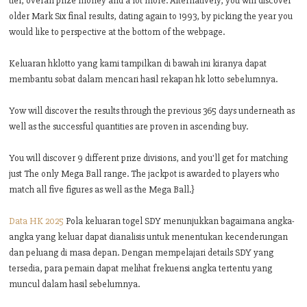
tier, overall prize money and a lot more. Alternatively, you will discover
older Mark Six final results, dating again to 1993, by picking the year you
would like to perspective at the bottom of the webpage.
Keluaran hklotto yang kami tampilkan di bawah ini kiranya dapat
membantu sobat dalam mencari hasil rekapan hk lotto sebelumnya.
Yow will discover the results through the previous 365 days underneath as
well as the successful quantities are proven in ascending buy.
You will discover 9 different prize divisions, and you'll get for matching
just The only Mega Ball range. The jackpot is awarded to players who
match all five figures as well as the Mega Ball.}
Data HK 2025
Pola keluaran togel SDY menunjukkan bagaimana angka-
angka yang keluar dapat dianalisis untuk menentukan kecenderungan
dan peluang di masa depan. Dengan mempelajari details SDY yang
tersedia, para pemain dapat melihat frekuensi angka tertentu yang
muncul dalam hasil sebelumnya.