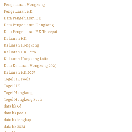
Pengeluaran Hongkong
Pengeluaran HK
Data Pengeluaran HK
Data Pengeluaran Hongkong
Data Pengeluaran HK Tercepat
Keluaran HK
Keluaran Hongkong
Keluaran HK Lotto
Keluaran Hongkong Lotto
Data Keluaran Hongkong 2025
Keluaran HK 2025
Togel HK Pools
Togel HK
Togel Hongkong
Togel Hongkong Pools
data hk 6d
data hk pools
data hk lengkap
data hk 2024