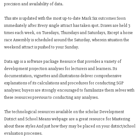
precision and availability of data.
This site is updated with the most up-to-date Mark Six outcomes Soon
immediately after Every single attract has taken spot. Draws are held 3
times each week, on Tuesdays, Thursdays and Saturdays, Except a horse
race Assembly is scheduled around the Saturday, wherein situation the
weekend attract is pushed to your Sunday.
Data sgp is a software package Resource that provides a variety of
development projection analyses for lecturers and learners. Its
documentation, vignettes and illustrations deliver comprehensive
explanations of its calculations and procedures for conducting SGP
analyses; buyers are strongly encouraged to familiarize them selves with
these resources previous to conducting any analyses.
The technological resources available on the scholar Development
District and School Means webpage are a great resource for Mastering
about these styles And just how they may be placed on your district/school
evaluation processes.