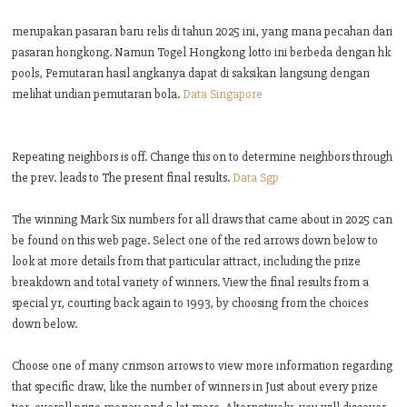
merupakan pasaran baru relis di tahun 2025 ini, yang mana pecahan dari
pasaran hongkong. Namun Togel Hongkong lotto ini berbeda dengan hk
pools, Pemutaran hasil angkanya dapat di saksikan langsung dengan
melihat undian pemutaran bola.
Data Singapore
Repeating neighbors is off. Change this on to determine neighbors through
the prev. leads to The present final results.
Data Sgp
The winning Mark Six numbers for all draws that came about in 2025 can
be found on this web page. Select one of the red arrows down below to
look at more details from that particular attract, including the prize
breakdown and total variety of winners. View the final results from a
special yr, courting back again to 1993, by choosing from the choices
down below.
Choose one of many crimson arrows to view more information regarding
that specific draw, like the number of winners in Just about every prize