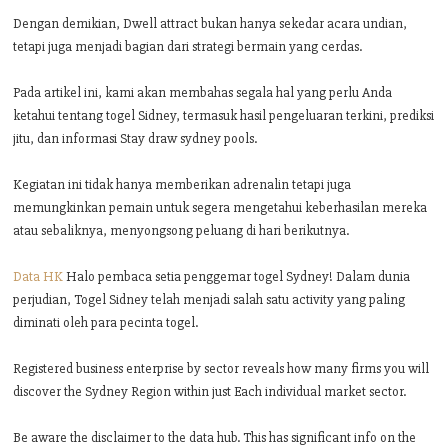
Dengan demikian, Dwell attract bukan hanya sekedar acara undian,
tetapi juga menjadi bagian dari strategi bermain yang cerdas.
Pada artikel ini, kami akan membahas segala hal yang perlu Anda
ketahui tentang togel Sidney, termasuk hasil pengeluaran terkini, prediksi
jitu, dan informasi Stay draw sydney pools.
Kegiatan ini tidak hanya memberikan adrenalin tetapi juga
memungkinkan pemain untuk segera mengetahui keberhasilan mereka
atau sebaliknya, menyongsong peluang di hari berikutnya.
Data HK
Halo pembaca setia penggemar togel Sydney! Dalam dunia
perjudian, Togel Sidney telah menjadi salah satu activity yang paling
diminati oleh para pecinta togel.
Registered business enterprise by sector reveals how many firms you will
discover the Sydney Region within just Each individual market sector.
Be aware the disclaimer to the data hub. This has significant info on the