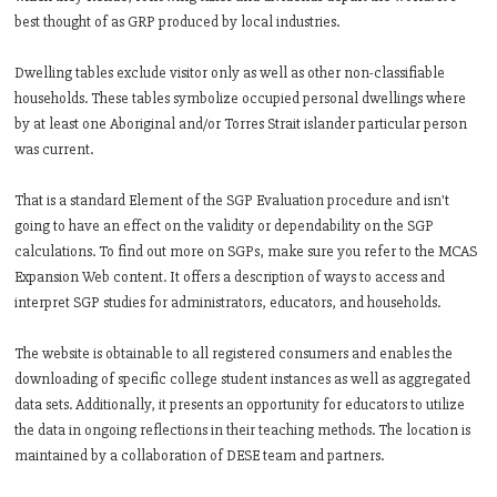
best thought of as GRP produced by local industries.
Dwelling tables exclude visitor only as well as other non-classifiable
households. These tables symbolize occupied personal dwellings where
by at least one Aboriginal and/or Torres Strait islander particular person
was current.
That is a standard Element of the SGP Evaluation procedure and isn't
going to have an effect on the validity or dependability on the SGP
calculations. To find out more on SGPs, make sure you refer to the MCAS
Expansion Web content. It offers a description of ways to access and
interpret SGP studies for administrators, educators, and households.
The website is obtainable to all registered consumers and enables the
downloading of specific college student instances as well as aggregated
data sets. Additionally, it presents an opportunity for educators to utilize
the data in ongoing reflections in their teaching methods. The location is
maintained by a collaboration of DESE team and partners.